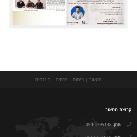
התמחויות
מחשבונים
צור קשר
מטאור | ביטוח | פנסיה | פיננסים
קבוצת מטאור
אורון: 050-4795138