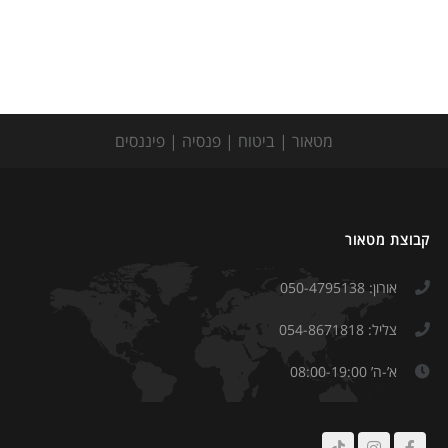
מטאור | ביטוח | פנסיה | פיננסים
קבוצת מטאור
אורון: 050-4795138
צליל: 054-8671818
א’-ה’ 08:00-19:00