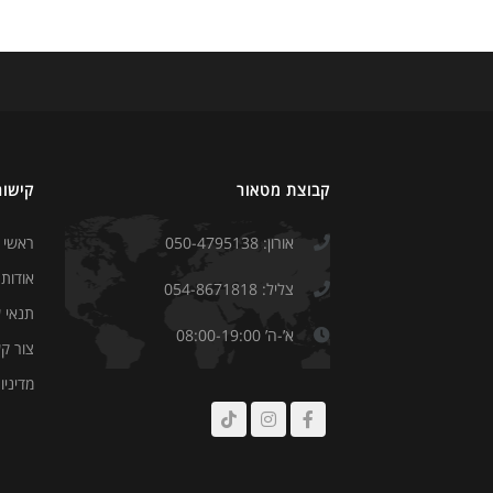
קבוצת מטאור
קישור
אורון: 050-4795138
ראשי
אודות
צליל: 054-8671818
תנאי 
א’-ה’ 08:00-19:00
צור ק
מדיניו