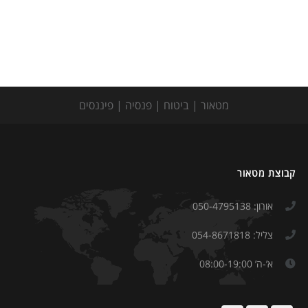
מטאור | ביטוח | פנסיה | פיננסים
קבוצת מטאור
אורון: 050-4795138
צליל: 054-8671818
א’-ה’ 08:00-19:00