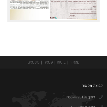
התמחויות
מחשבונים
צור קשר
מטאור | ביטוח | פנסיה | פיננסים
קבוצת מטאור
אורון: 050-4795138